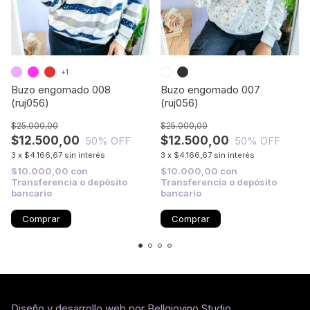
+1
Buzo engomado 008
Buzo engomado 007
(ruj056)
(ruj056)
$25.000,00
$25.000,00
$12.500,00
$12.500,00
50
% OFF
50
% OFF
3
x
$4.166,67
sin interés
3
x
$4.166,67
sin interés
$10.000,00
con
$10.000,00
con
Transferencia o depósito
Transferencia o depósito
bancario
bancario
Comprar
Comprar
Diseño y desarrollo web por Bellgiovino Studio