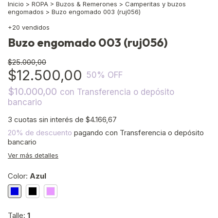
Inicio
>
ROPA
>
Buzos & Remerones
>
Camperitas y buzos
engomados
>
Buzo engomado 003 (ruj056)
+20 vendidos
Buzo engomado 003 (ruj056)
$25.000,00
$12.500,00
50
% OFF
$10.000,00
con
Transferencia o depósito
bancario
3
cuotas sin interés de
$4.166,67
20% de descuento
pagando con Transferencia o depósito
bancario
Ver más detalles
Color:
Azul
Talle:
1