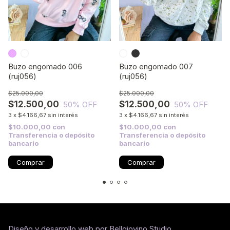
Buzo engomado 006
Buzo engomado 007
(ruj056)
(ruj056)
$25.000,00
$25.000,00
$12.500,00
$12.500,00
50
% OFF
50
% OFF
3
x
$4.166,67
sin interés
3
x
$4.166,67
sin interés
$10.000,00
con
$10.000,00
con
Transferencia o depósito
Transferencia o depósito
bancario
bancario
Comprar
Comprar
Diseño y desarrollo web por Bellgiovino Studio