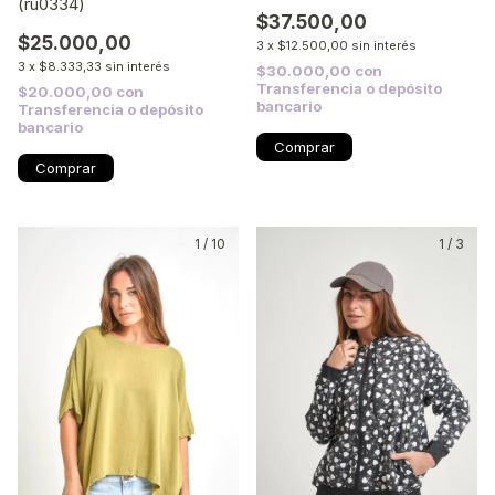
(ru0334)
$37.500,00
$25.000,00
3
x
$12.500,00
sin interés
3
x
$8.333,33
sin interés
$30.000,00
con
Transferencia o depósito
$20.000,00
con
bancario
Transferencia o depósito
bancario
Comprar
Comprar
1
/
10
1
/
3