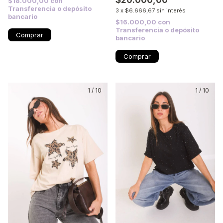
$18.000,00
con
Transferencia o depósito
3
x
$6.666,67
sin interés
bancario
$16.000,00
con
Transferencia o depósito
Comprar
bancario
Comprar
1
/
10
1
/
10