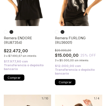
Remera ENDORE
Remera FURLONG
(RU87354)
(RU36001)
$22.472,00
$20.000,00
$15.000,00
25
% OFF
3
x
$7.490,67
sin interés
3
x
$5.000,00
sin interés
$17.977,60
con
Transferencia o depósito
$12.000,00
con
bancario
Transferencia o depósito
bancario
Comprar
Comprar
1
/
10
1
/
4