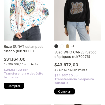
Buzo SURAT estampado
+1
rústico (ruk70080)
Buzo WHO CARES rustico
c/apliques (ruk70076)
$31.164,00
$43.672,00
3
x
$10.388,00
sin interés
$24.931,20
con
3
x
$14.557,33
sin interés
Transferencia o depósito
$34.937,60
con
bancario
Transferencia o depósito
bancario
Comprar
Comprar