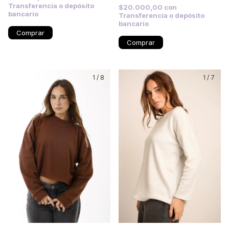
Transferencia o depósito
$20.000,00
con
bancario
Transferencia o depósito
bancario
Comprar
Comprar
1
/
8
1
/
7