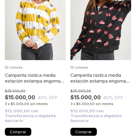
10 colores
10 colores
Camperita rústica media
Camperita rústica media
estación estampa engomada
estación estampa engomada
04
03
$25.000,00
$25.000,00
$15.000,00
$15.000,00
40
% OFF
40
% OFF
3
x
$5.000,00
sin interés
3
x
$5.000,00
sin interés
$12.000,00
con
$12.000,00
con
Transferencia o depósito
Transferencia o depósito
bancario
bancario
Comprar
Comprar