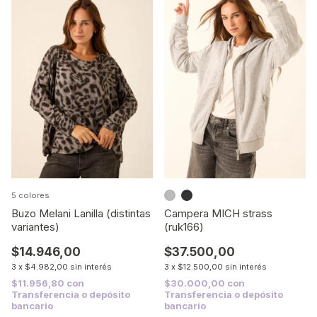
5 colores
Buzo Melani Lanilla (distintas
Campera MICH strass
variantes)
(ruk166)
$14.946,00
$37.500,00
3
x
$4.982,00
sin interés
3
x
$12.500,00
sin interés
$11.956,80
con
$30.000,00
con
Transferencia o depósito
Transferencia o depósito
bancario
bancario