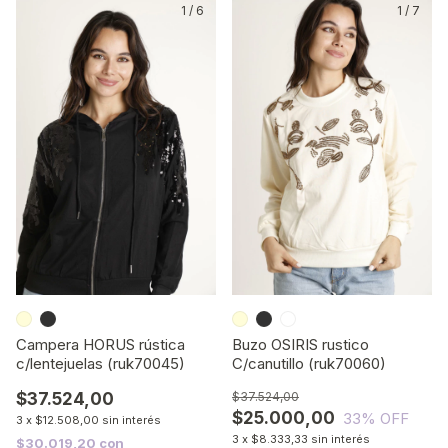
1
/
6
1
/
7
Campera HORUS rústica
Buzo OSIRIS rustico
c/lentejuelas (ruk70045)
C/canutillo (ruk70060)
$37.524,00
$37.524,00
$25.000,00
33
% OFF
3
x
$12.508,00
sin interés
3
x
$8.333,33
sin interés
$30.019,20
con