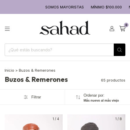
SOMOS MAYORISTAS
MÍNIMO $100.000
NUEVOS ING
0
Inicio
>
Buzos & Remerones
Buzos & Remerones
65 productos
Ordenar por:
Filtrar
Más nuevo al más viejo
1
/
4
1
/
8