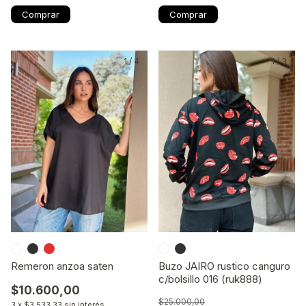
Comprar
Comprar
1
/
4
1
/
3
Remeron anzoa saten
Buzo JAIRO rustico canguro
c/bolsillo 016 (ruk888)
$10.600,00
$25.000,00
3
x
$3.533,33
sin interés