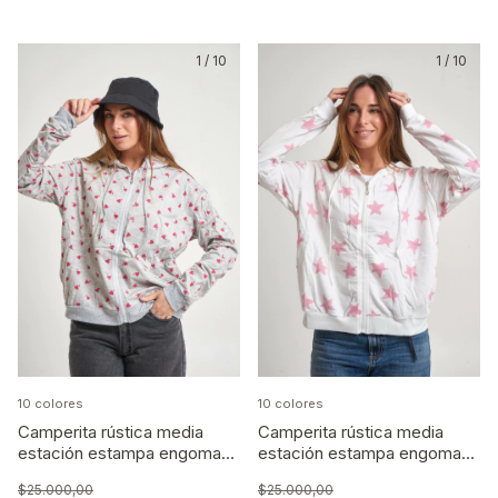
1
/
10
1
/
10
10 colores
10 colores
Camperita rústica media
Camperita rústica media
estación estampa engomada
estación estampa engomada
02
01
$25.000,00
$25.000,00