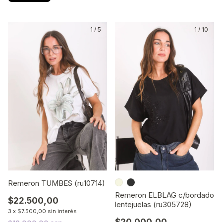
1
/
5
1
/
10
Remeron TUMBES (ru10714)
Remeron ELBLAG c/bordado
$22.500,00
lentejuelas (ru305728)
3
x
$7.500,00
sin interés
$20.000,00