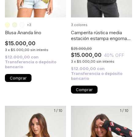
3 colores
+3
Camperita rústica media
Blusa Ananda lino
estación estampa engomada
$15.000,00
05
$25.000,00
3
x
$5.000,00
sin interés
$15.000,00
40
% OFF
$12.000,00
con
3
x
$5.000,00
sin interés
Transferencia o depósito
bancario
$12.000,00
con
Transferencia o depósito
Comprar
bancario
Comprar
1
/
10
1
/
10