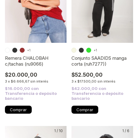
+1
+1
Remera CHALOBAH
Conjunto SAADIDS manga
c/tachas (ru9066)
corta (ruh7277))
$20.000,00
$52.500,00
3
x
$6.666,67
sin interés
3
x
$17.500,00
sin interés
$16.000,00
con
$42.000,00
con
Transferencia o depósito
Transferencia o depósito
bancario
bancario
Comprar
Comprar
1
/
10
1
/
6