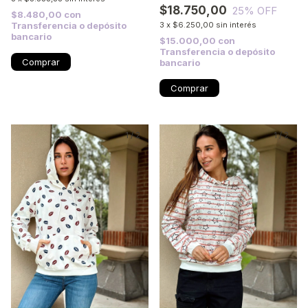
$18.750,00
25
% OFF
$8.480,00
con
Transferencia o depósito
3
x
$6.250,00
sin interés
bancario
$15.000,00
con
Transferencia o depósito
Comprar
bancario
Comprar
1
/
2
1
/
2