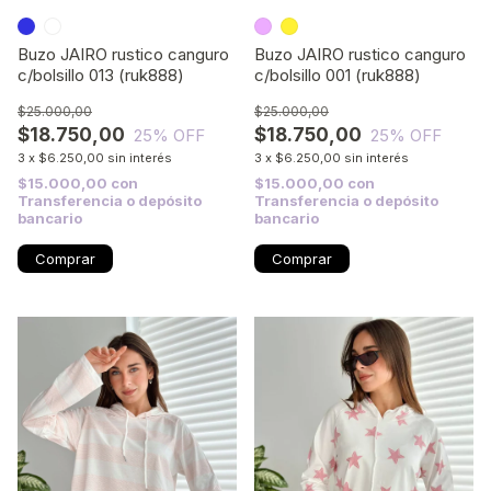
Buzo JAIRO rustico canguro
Buzo JAIRO rustico canguro
c/bolsillo 013 (ruk888)
c/bolsillo 001 (ruk888)
$25.000,00
$25.000,00
$18.750,00
$18.750,00
25
% OFF
25
% OFF
3
x
$6.250,00
sin interés
3
x
$6.250,00
sin interés
$15.000,00
con
$15.000,00
con
Transferencia o depósito
Transferencia o depósito
bancario
bancario
Comprar
Comprar