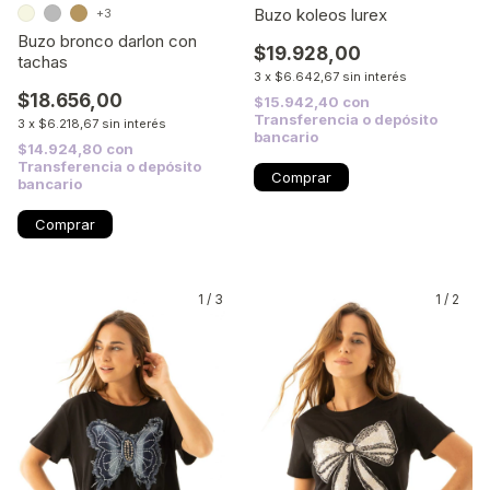
Buzo koleos lurex
+3
Buzo bronco darlon con
$19.928,00
tachas
3
x
$6.642,67
sin interés
$18.656,00
$15.942,40
con
Transferencia o depósito
3
x
$6.218,67
sin interés
bancario
$14.924,80
con
Transferencia o depósito
Comprar
bancario
Comprar
1
/
3
1
/
2