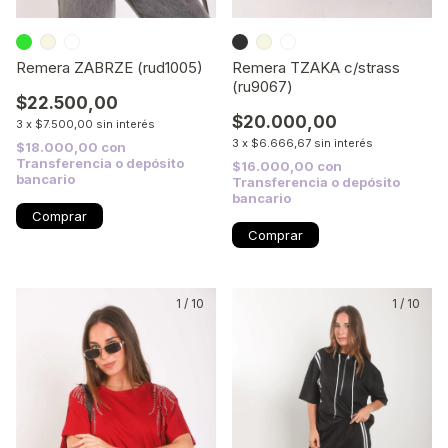
Remera ZABRZE (rud1005)
Remera TZAKA c/strass
(ru9067)
$22.500,00
$20.000,00
3
x
$7.500,00
sin interés
3
x
$6.666,67
sin interés
$18.000,00
con
Transferencia o depósito
$16.000,00
con
bancario
Transferencia o depósito
bancario
Comprar
Comprar
1
/
10
1
/
10