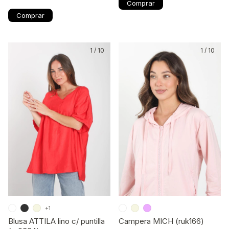
Comprar
Comprar
1
/
10
1
/
10
+1
Blusa ATTILA lino c/ puntilla
Campera MICH (ruk166)