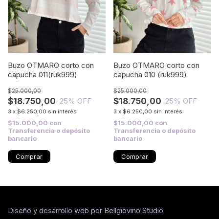
Buzo OTMARO corto con
Buzo OTMARO corto con
capucha 011(ruk999)
capucha 010 (ruk999)
$25.000,00
$25.000,00
$18.750,00
$18.750,00
25
% OFF
25
% OFF
3
x
$6.250,00
sin interés
3
x
$6.250,00
sin interés
$15.000,00
con
$15.000,00
con
Transferencia o depósito
Transferencia o depósito
bancario
bancario
Diseño y desarrollo web por Bellgiovino Studio