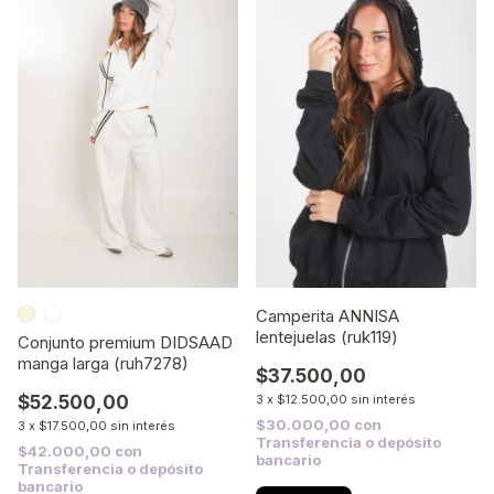
Camperita ANNISA
lentejuelas (ruk119)
Conjunto premium DIDSAAD
manga larga (ruh7278)
$37.500,00
$52.500,00
3
x
$12.500,00
sin interés
$30.000,00
con
3
x
$17.500,00
sin interés
Transferencia o depósito
$42.000,00
con
bancario
Transferencia o depósito
bancario