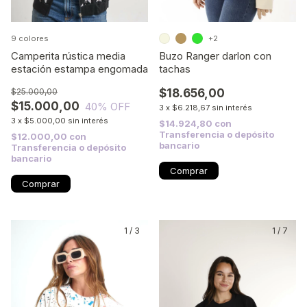
9 colores
+2
Camperita rústica media
Buzo Ranger darlon con
estación estampa engomada
tachas
$25.000,00
$18.656,00
$15.000,00
40
% OFF
3
x
$6.218,67
sin interés
3
x
$5.000,00
sin interés
$14.924,80
con
Transferencia o depósito
$12.000,00
con
bancario
Transferencia o depósito
bancario
Comprar
Comprar
1
/
3
1
/
7